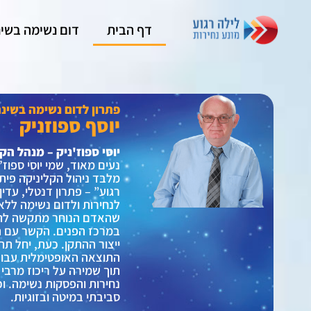
דף הבית
דום נשימה בשינ
פתרון לדום נשימה בשינה
יוסף ספוזניק
יוסי ספוז'ניק – מנהל ה
נעים מאוד, שמי יוסי ספוז’
מלבד ניהול הקליניקה פית
רגוע” – פתרון דנטלי, עדין
לנחירות ולדום נשימה ללא
שהאדם הנוחר מתקשה לה
במרכז הפנים. הקשר עם ה
ייצור ההתקן. כעת, יחל ת
התוצאה האופטימלית עבור
תוך שמירה על ריכוז מרבי 
נחירות והפסקות נשימה. וכ
סביבתי במיטה ובזוגיות.