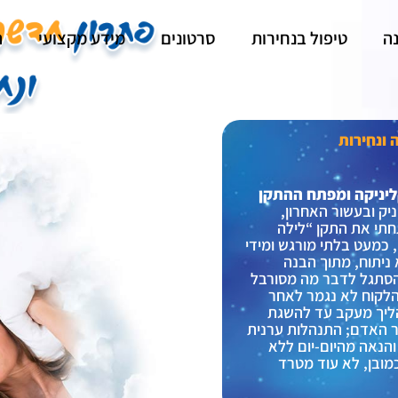
ה
טיפול בנחירות
סרטונים
מידע מקצועי
ה
 ונחירות
קליניקה ומפתח ההתקן
ניק ובעשור האחרון,
חתי את התקן “לילה
, כמעט בלתי מורגש ומידי
 ניתוח, מתוך הבנה
סתגל לדבר מה מסורבל
לקוח לא נגמר לאחר
הליך מעקב עד להשגת
 האדם; התנהלות ערנית
והנאה מהיום-יום ללא
מובן, לא עוד מטרד