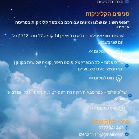
הצהרת נגישות
סניפים הקליניקות
רופאי השיניים שלנו זמינים עבורכם במספר קליניקות בפריסה
ארצית:
ארצית: טופ איכילוב – ת"א רח' ויצמן 14 קומה 17 חדר 1713| כל
יום שני בשבוע
נווט למקום >>
שר"פ פלוס – לב המפרץ צ'ק פוסט חיפה, קומה שלישית בקניון |
ימי חמישי פעם בשבועיים
נווט למקום >>
שר"פ פלוס – כפר סבא הירוקה רח' רפפורט 3, קומה 11 | כל יום רביעי
בשבוע
נווט למקום >>
פרטי התקשרות
0723941442
Izen24111@gmail.com